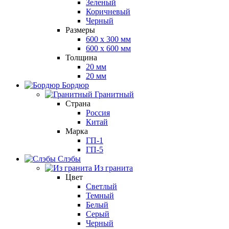
Зеленый
Коричневый
Черный
Размеры
600 х 300 мм
600 х 600 мм
Толщина
20 мм
20 мм
Бордюр
Гранитный
Страна
Россия
Китай
Марка
ГП-1
ГП-5
Слэбы
Из гранита
Цвет
Светлый
Темный
Белый
Серый
Черный