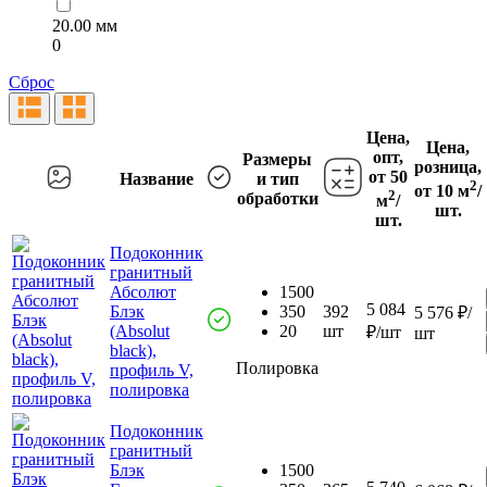
20.00 мм
0
Сброс
Цена,
Цена,
опт,
Размеры
розница,
от 50
Название
и тип
2
от 10 м
/
2
обработки
м
/
шт.
шт.
Подоконник
гранитный
Абсолют
1500
5 084
Блэк
350
392
5 576 ₽/
(Absolut
20
шт
₽/шт
шт
black),
Полировка
профиль V,
полировка
Подоконник
гранитный
Блэк
1500