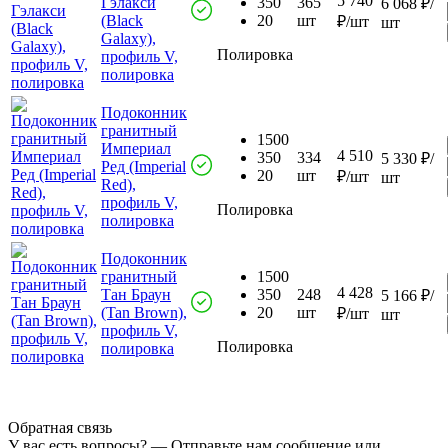
5 740
Гэлакси
350
365
6 068 ₽/
(Black
20
шт
₽/шт
шт
Galaxy),
Полировка
профиль V,
полировка
Подоконник
гранитный
1500
Империал
4 510
350
334
5 330 ₽/
Ред (Imperial
20
шт
₽/шт
шт
Red),
профиль V,
Полировка
полировка
Подоконник
гранитный
1500
4 428
Тан Браун
350
248
5 166 ₽/
(Tan Brown),
20
шт
₽/шт
шт
профиль V,
Полировка
полировка
Обратная связь
У вас есть вопросы? — Отправьте нам сообщение или