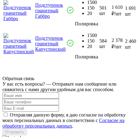
1500
Подступенок
1 610
150
501
1 691
гранитный
20
шт
₽/шт
шт
Габбро
Полировка
1500
Подступенок
2 378
150
584
2 460
гранитный
20
шт
₽/шт
шт
Капустинский
Полировка
Обратная связь
У вас есть вопросы? — Отправьте нам сообщение или
свяжитесь с нами другим удобным для вас способом.
Отправляя данную форму, я даю согласие на обработку
моих персональных данных в соответствии с
Согласие на
обработку персональных данных
.
Отправить