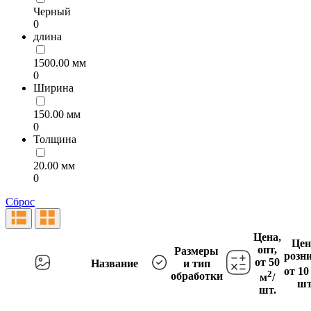
Черный
0
длина
1500.00 мм
0
Ширина
150.00 мм
0
Толщина
20.00 мм
0
Сброс
Цена,
Цен
опт,
Размеры
розни
от 50
Название
и тип
от 10
2
обработки
м
/
шт
шт.