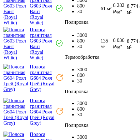
гранитная
3000
8 282
G603 Роял
800
8 774 
61 м²
Вайт
30
₽/м²
м²
(Royal
Полировка
White)
Полоса
гранитная
3000
8 036
G603 Роял
800
135
8 774 
Вайт
30
м²
₽/м²
м²
(Royal
Термообработка
White)
Полоса
3000
гранитная
800
G604 Роял
30
Грей (Royal
Grey)
Полировка
Полоса
3000
гранитная
800
G604 Роял
30
Грей (Royal
Grey)
Полировка
Полоса
3000
гранитная