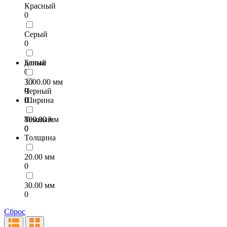
Красный
0
Серый
0
Белый
длина
0
3000.00 мм
Черный
0
0
Ширина
Темный
800.00 мм
0
0
Толщина
20.00 мм
0
30.00 мм
0
Сброс