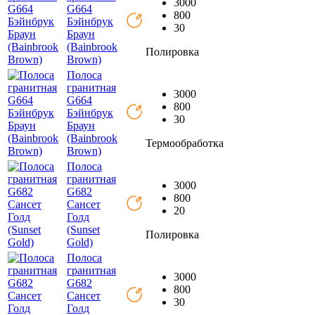
3000
G664
800
Бэйнбрук
30
Браун
(Bainbrook
Полировка
Brown)
Полоса
гранитная
3000
G664
800
Бэйнбрук
30
Браун
(Bainbrook
Термообработка
Brown)
Полоса
гранитная
3000
G682
800
Сансет
20
Голд
(Sunset
Полировка
Gold)
Полоса
гранитная
3000
G682
800
Сансет
30
Голд