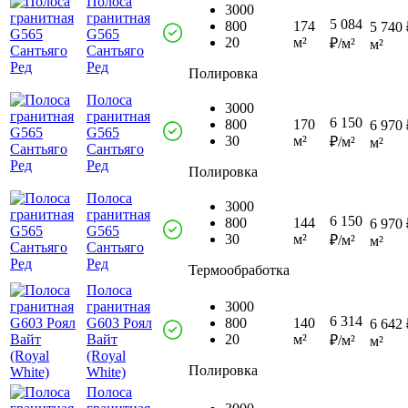
Полоса
3000
гранитная
5 084
800
174
5 740 
G565
20
м²
₽/м²
м²
Сантьяго
Ред
Полировка
Полоса
3000
гранитная
6 150
800
170
6 970 
G565
30
м²
₽/м²
м²
Сантьяго
Ред
Полировка
Полоса
3000
гранитная
6 150
800
144
6 970 
G565
30
м²
₽/м²
м²
Сантьяго
Ред
Термообработка
Полоса
гранитная
3000
6 314
G603 Роял
800
140
6 642 
Вайт
20
м²
₽/м²
м²
(Royal
Полировка
White)
Полоса