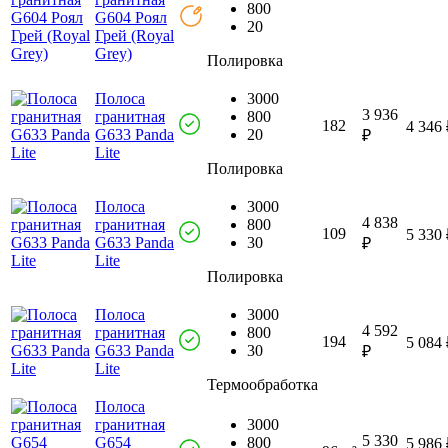
800
G604 Роял
20
Грей (Royal
Grey)
Полировка
Полоса
3000
3 936
гранитная
800
182
4 346 
G633 Panda
20
₽
Lite
Полировка
Полоса
3000
4 838
гранитная
800
109
5 330 
G633 Panda
30
₽
Lite
Полировка
Полоса
3000
4 592
гранитная
800
194
5 084 
G633 Panda
30
₽
Lite
Термообработка
Полоса
гранитная
3000
5 330
G654
800
5 986 