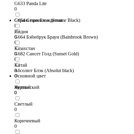
G633 Panda Lite
0
G654 Сезам Блэк (Sesame Black)
Страна происхождения
0
Индия
G664 Бэйнбрук Браун (Bainbrook Brown)
0
0
Казахстан
G682 Сансет Голд (Sunset Gold)
0
0
Китай
Абсолют Блэк (Absolut black)
0
0
Основной цвет
Куртинский
Желтый
0
0
Светлый
0
Коричневый
0