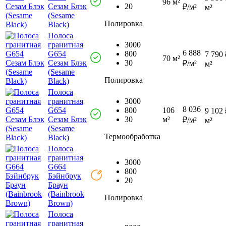
96 м²
Сезам Блэк
20
₽/м²
м²
(Sesame
Полировка
Black)
Полоса
гранитная
3000
6 888
G654
800
7 790 
70 м²
Сезам Блэк
30
₽/м²
м²
(Sesame
Полировка
Black)
Полоса
гранитная
3000
8 036
G654
800
106
9 102 
Сезам Блэк
30
м²
₽/м²
м²
(Sesame
Термообработка
Black)
Полоса
гранитная
3000
G664
800
Бэйнбрук
20
Браун
(Bainbrook
Полировка
Brown)
Полоса
гранитная