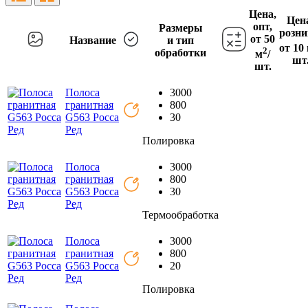
Цена,
Цен
опт,
Размеры
розни
от 50
Название
и тип
от 10
2
обработки
м
/
шт
шт.
Полоса
3000
гранитная
800
G563 Росса
30
Ред
Полировка
Полоса
3000
гранитная
800
G563 Росса
30
Ред
Термообработка
Полоса
3000
гранитная
800
G563 Росса
20
Ред
Полировка