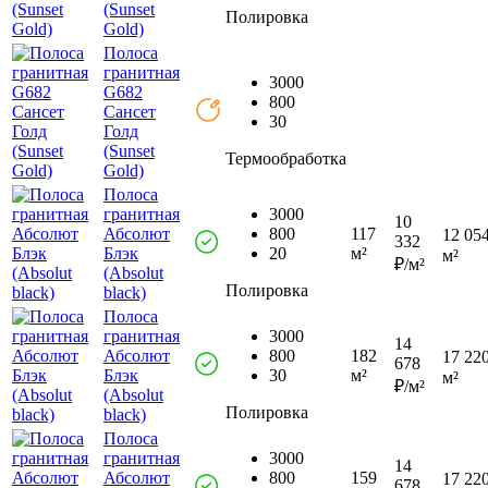
(Sunset
Полировка
Gold)
Полоса
гранитная
3000
G682
800
Сансет
30
Голд
(Sunset
Термообработка
Gold)
Полоса
гранитная
3000
10
Абсолют
800
117
12 054
332
Блэк
20
м²
м²
₽/м²
(Absolut
Полировка
black)
Полоса
гранитная
3000
14
Абсолют
800
182
17 220
678
Блэк
30
м²
м²
₽/м²
(Absolut
Полировка
black)
Полоса
гранитная
3000
14
Абсолют
800
159
17 220
678