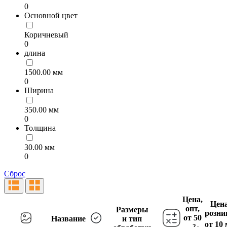
0
Основной цвет
Коричневый
0
длина
1500.00 мм
0
Ширина
350.00 мм
0
Толщина
30.00 мм
0
Сброс
Цена,
Цена
опт,
Размеры
розни
от 50
Название
и тип
от 10 
2